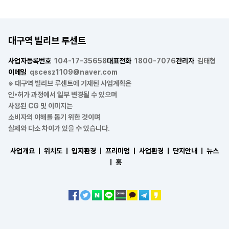
대구역 빌리브 루센트
사업자등록번호
104-17-35658
대표전화
1800-7076
관리자
김태형
이메일
qscesz1109@naver.com
※ 대구역 빌리브 루센트에 기재된 사업계획은
인•허가 과정에서 일부 변경될 수 있으며
사용된 CG 및 이미지는
소비자의 이해를 돕기 위한 것이며
실제와 다소 차이가 있을 수 있습니다.
사업개요 ㅣ
위치도 ㅣ
입지환경 ㅣ
프리미엄 ㅣ
사업환경 ㅣ
단지안내 ㅣ
뉴스
ㅣ
홈