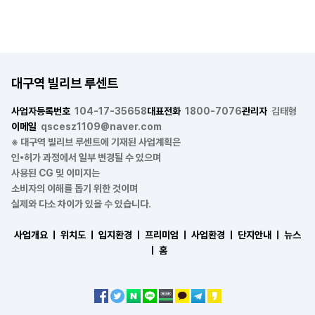
대구역 빌리브 루센트
사업자등록번호
104-17-35658
대표전화
1800-7076
관리자
김태형
이메일
qscesz1109@naver.com
※ 대구역 빌리브 루센트에 기재된 사업계획은
인•허가 과정에서 일부 변경될 수 있으며
사용된 CG 및 이미지는
소비자의 이해를 돕기 위한 것이며
실제와 다소 차이가 있을 수 있습니다.
사업개요 ㅣ
위치도 ㅣ
입지환경 ㅣ
프리미엄 ㅣ
사업환경 ㅣ
단지안내 ㅣ
뉴스
ㅣ
홈