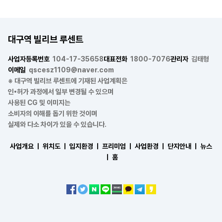
대구역 빌리브 루센트
사업자등록번호
104-17-35658
대표전화
1800-7076
관리자
김태형
이메일
qscesz1109@naver.com
※ 대구역 빌리브 루센트에 기재된 사업계획은
인•허가 과정에서 일부 변경될 수 있으며
사용된 CG 및 이미지는
소비자의 이해를 돕기 위한 것이며
실제와 다소 차이가 있을 수 있습니다.
사업개요 ㅣ
위치도 ㅣ
입지환경 ㅣ
프리미엄 ㅣ
사업환경 ㅣ
단지안내 ㅣ
뉴스
ㅣ
홈